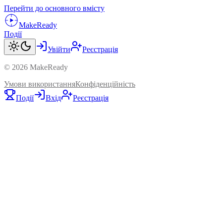
Перейти до основного вмісту
MakeReady
Події
Увійти
Реєстрація
©
2026
MakeReady
Умови використання
Конфіденційність
Події
Вхід
Реєстрація