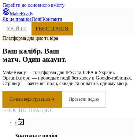
Перейти до основного вмісту
MakeReady
Як це працює
Події
Контакти
УВІЙТИ
РЕЄСТРАЦІЯ
Платформа для ipsc та idpa
Ваш калібр.
Ваш
матч. Один акаунт.
MakeReady — платформа для IPSC та IDPA в Україні.
Організатори — проводьте події без хаосу в Google-таблицях.
Стрільці — бачте всі події, сквади та оплати в одному місці.
Почати користуватись
Провести подію
ЯК ЦЕ ПРАЦЮЄ
1
Знаходьте подію