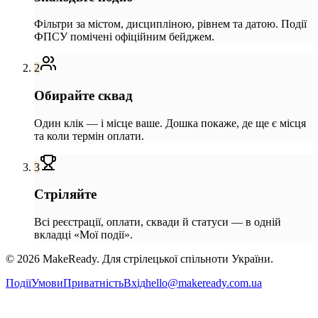
Фільтри за містом, дисципліною, рівнем та датою. Події
ФПСУ помічені офіційним бейджем.
2
Обирайте сквад
Один клік — і місце ваше. Дошка покаже, де ще є місця
та коли термін оплати.
3
Стріляйте
Всі реєстрації, оплати, сквади й статуси — в одній
вкладці «Мої події».
©
2026
MakeReady. Для стрілецької спільноти України.
Події
Умови
Приватність
Вхід
hello@makeready.com.ua